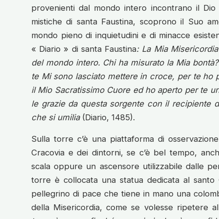
provenienti dal mondo intero incontrano il Dio 
mistiche di santa Faustina, scoprono il Suo am
mondo pieno di inquietudini e di minacce esistenz
« Diario » di santa Faustina
:
La Mia Misericordia 
del mondo intero. Chi ha misurato la Mia bontà? 
te Mi sono lasciato mettere in croce, per te ho
il Mio Sacratissimo Cuore ed ho aperto per te una
le grazie da questa sorgente con il recipiente 
che si umilia
(Diario, 1485).
Sulla torre c’è una piattaforma di osservazion
Cracovia e dei dintorni, se c’è bel tempo, anche
scala oppure un ascensore utilizzabile dalle per
torre è collocata una statua dedicata al sant
pellegrino di pace che tiene in mano una colom
della Misericordia, come se volesse ripetere 