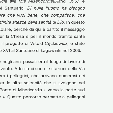
cia alla Mia Misericordia(Diario, 300),
e
el Santuario:
Di nulla l'uomo ha bisogno
ore che vuol bene, che compatisce, che
inite altezze della santità di Dio.
In questo
olare, perché da qui è partito il messaggio
er la Chiesa e per il mondo tramite santa
il progetto di Witold Cęckiewicz, è stato
o XVI al Santuario di Łagiewniki nel 2006.
 negli anni passati era il luogo di lavoro di
vento. Adesso ci sono le stazioni della Via
ra i pellegrini, che arrivano numerosi nei
per le altre solennità che si svolgono nel
 Ponte di Misericordia » verso la parte sud
a ». Questo percorso permette ai pellegrini