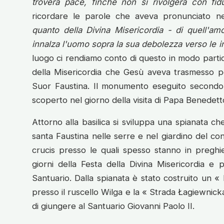
troverà pace, finché non si rivolgerà con fidu
ricordare le parole che aveva pronunciato n
quanto
della Divina Misericordia
- di quell'am
innalza l'uomo sopra la sua debolezza verso le inf
luogo ci rendiamo conto di questo in modo partic
della Misericordia che Gesù aveva trasmesso p
Suor Faustina. Il monumento eseguito secondo 
scoperto nel giorno della visita di Papa Benedett
Attorno alla basilica si sviluppa una spianata che
santa Faustina nelle serre e nel giardino del con
crucis presso le quali spesso stanno in preghie
giorni della Festa della Divina Misericordia e 
Santuario. Dalla spianata è stato costruito un «
presso il ruscello Wilga e la « Strada Łagiewnick
di giungere al Santuario Giovanni Paolo II.