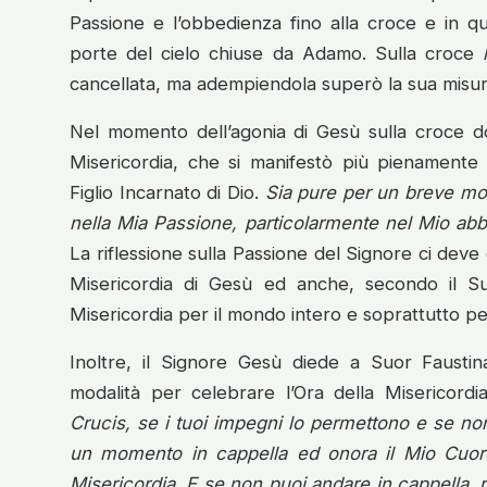
Passione e l’obbedienza fino alla croce e in que
porte del cielo chiuse da Adamo. Sulla croce
cancellata, ma adempiendola superò la sua misur
Nel momento dell’agonia di Gesù sulla croce do
Misericordia, che si manifestò più pienamente
Figlio Incarnato di Dio.
Sia pure per un breve m
nella Mia Passione, particolarmente nel Mio a
La riflessione sulla Passione del Signore ci deve g
Misericordia di Gesù ed anche, secondo il Suo
Misericordia per il mondo intero e soprattutto per
Inoltre, il Signore Gesù diede a Suor Faustina
modalità per celebrare l’Ora della Misericordi
Crucis, se i tuoi impegni lo permettono e se non
un momento in cappella ed onora il Mio Cuo
Misericordia. E se non puoi andare in cappella, 