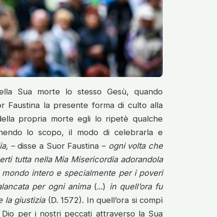
a della Sua morte lo stesso Gesù, quando
r Faustina la presente forma di culto alla
della propria morte egli lo ripetè qualche
nendo lo scopo, il modo di celebrarla e
ia,
– disse a Suor Faustina –
ogni volta che
gerti tutta nella Mia Misericordia adorandola
l mondo intero e specialmente per i poveri
alancata per ogni anima
(...)
in quell’ora fu
 la giustizia
(D. 1572). In quell’ora si compì
Dio per i nostri peccati attraverso la Sua