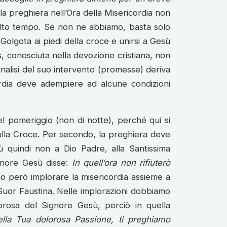
la preghiera nell’Ora della Misericordia non
lto tempo. Se non ne abbiamo, basta solo
olgota ai piedi della croce e unirsi a Gesù
s, conosciuta nella devozione cristiana, non
analisi del suo intervento (promesse) deriva
cordia deve adempiere ad alcune condizioni
l pomeriggio (non di notte), perché qui si
sulla Croce. Per secondo, la preghiera deve
ù quindi non a Dio Padre, alla Santissima
gnore Gesù disse:
In quell’ora non rifiuterò
o però implorare la misericordia assieme a
Suor Faustina. Nelle implorazioni dobbiamo
olorosa del Signore Gesù, perciò in quella
ella Tua dolorosa Passione, ti preghiamo