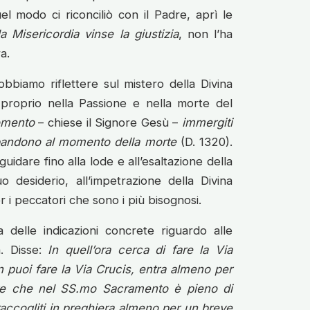
l modo ci riconciliò con il Padre, aprì le
la Misericordia vinse la giustizia
, non l’ha
a.
bbiamo riflettere sul mistero della Divina
 proprio nella Passione e nella morte del
omento
– chiese il Signore Gesù –
immergiti
bbandono al momento della morte
(D. 1320).
uidare fino alla lode e all’esaltazione della
 desiderio, all’impetrazione della Divina
 i peccatori che sono i più bisognosi.
 delle indicazioni concrete riguardo alle
a. Disse:
In quell’ora cerca di fare la Via
 puoi fare la Via Crucis, entra almeno per
re che nel SS.mo Sacramento è pieno di
raccogliti in preghiera almeno per un breve