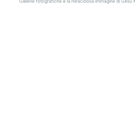
Gallerie fotografiche e la miracolosa immagine di Gesù 
1 agosto 2026
Giubileo d'argento della professione religio
agosto 2026