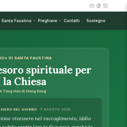
Santa Faustina
Preghiere
Contatti
Sostegno
RIO» DI SANTA FAUSTINA
esoro spirituale per
 la Chiesa
n Tong Hon di Hong Kong
NSIERO DEL GIORNO
· 7 AGOSTO 2026
anime vivessero nel raccoglimento, Iddio
 subito sentir loro la Sua voce, poiché la