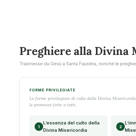
Preghiere alla Divina 
Trasmesse da Gesù a Santa Faustina, nonché le preghiere 
FORME PRIVILEGIATE
Le forme privilegiate di culto della Divina Misericordia
le promesse fatte a tutti.
L’essenza del culto della
L’im
1
2
Divina Misericordia
Mise