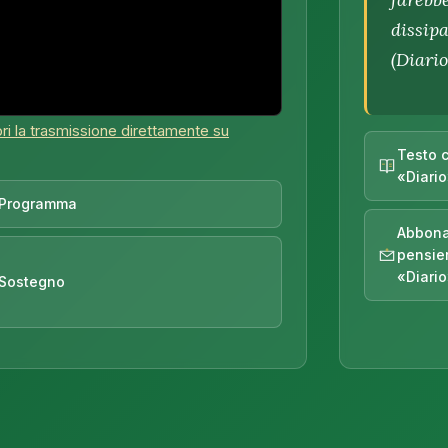
dissipa
(Diario
ri la trasmissione direttamente su
Testo 
«Diari
Programma
Abbona
pensieri
«Diari
Sostegno