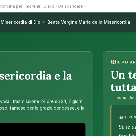
roncina per i morenti
Diario
Da scaricare
Misericordia di Dio
Beata Vergine Maria della Misericordia
 · Diario · Coroncina
IL «DIA
Un t
sericordia e la
tutta
— mons. Joh
niki · trasmissione 24 ore su 24, 7 giorni
ioso, famosa per le grazie concesse, e la
IL PE
Se le 
farebbe