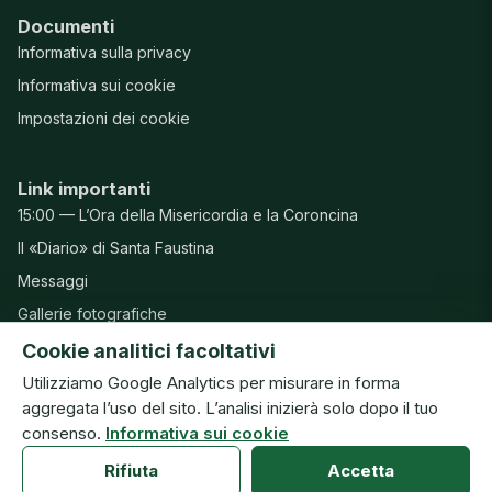
Documenti
Informativa sulla privacy
Informativa sui cookie
Impostazioni dei cookie
Link importanti
15:00 — L’Ora della Misericordia e la Coroncina
Il «Diario» di Santa Faustina
Messaggi
Gallerie fotografiche
Preghiere
Cookie analitici facoltativi
Utilizziamo Google Analytics per misurare in forma
aggregata l’uso del sito. L’analisi inizierà solo dopo il tuo
consenso.
Informativa sui cookie
© Congregazione delle Suore della Beata Vergine Maria della
Misericordia · ISMM
Rifiuta
Accetta
Anteprima del nuovo sito · v20260804h