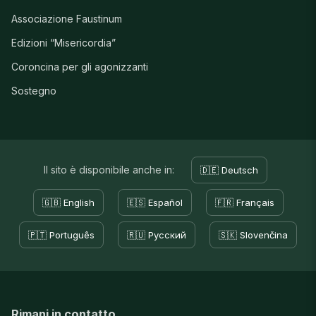
Associazione Faustinum
Edizioni “Misericordia”
Coroncina per gli agonizzanti
Sostegno
Il sito è disponibile anche in:
🇩🇪 Deutsch
🇬🇧 English
🇪🇸 Español
🇫🇷 Français
🇵🇹 Português
🇷🇺 Русский
🇸🇰 Slovenčina
Rimani in contatto