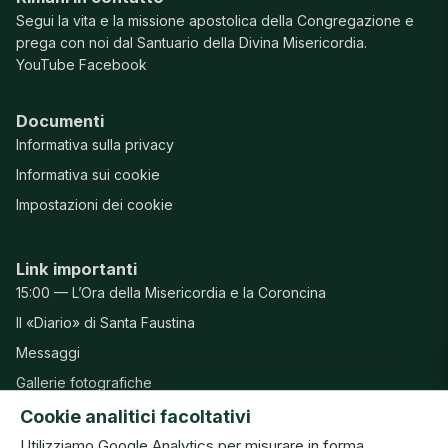
Segui la vita e la missione apostolica della Congregazione e
prega con noi dal Santuario della Divina Misericordia.
YouTube
Facebook
Documenti
Informativa sulla privacy
Informativa sui cookie
Impostazioni dei cookie
Link importanti
15:00 — L’Ora della Misericordia e la Coroncina
Il «Diario» di Santa Faustina
Messaggi
Gallerie fotografiche
Preghiere
Cookie analitici facoltativi
Utilizziamo Google Analytics per misurare in forma