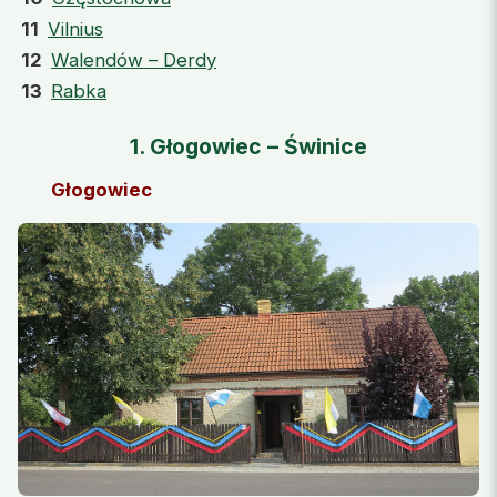
11
Vilnius
12
Walendów – Derdy
13
Rabka
1. Głogowiec – Świnice
Głogowiec