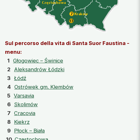
Sul percorso della vita di Santa Suor Faustina -
menu:
1
Głogowiec – Świnice
2
Aleksandrów Łódzki
3
Łódź
4
Ostrówek gm. Klembów
5
Varsavia
6
Skolimów
7
Cracovia
8
Kiekrz
9
Płock – Biała
10
Częstochowa