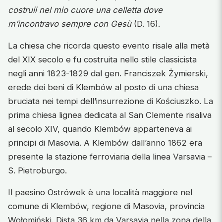
costruii nel mio cuore una celletta dove
m’incontravo sempre con Gesù
(D. 16).
La chiesa che ricorda questo evento risale alla metà
del XIX secolo e fu costruita nello stile classicista
negli anni 1823-1829 dal gen. Franciszek Żymierski,
erede dei beni di Klembów al posto di una chiesa
bruciata nei tempi dell’insurrezione di Kościuszko. La
prima chiesa lignea dedicata al San Clemente risaliva
al secolo XIV, quando Klembów apparteneva ai
principi di Masovia. A Klembów dall’anno 1862 era
presente la stazione ferroviaria della linea Varsavia –
S. Pietroburgo.
Il paesino Ostrówek è una località maggiore nel
comune di Klembów, regione di Masovia, provincia
Wołomiński. Dista 36 km da Varsavia nella zona della