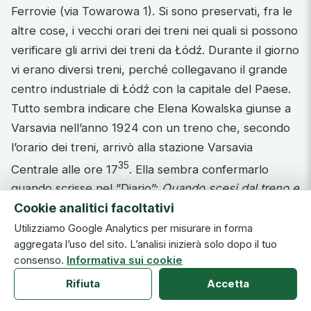
Ferrovie (via Towarowa 1). Si sono preservati, fra le
altre cose, i vecchi orari dei treni nei quali si possono
verificare gli arrivi dei treni da Łódź. Durante il giorno
vi erano diversi treni, perché collegavano il grande
centro industriale di Łódź con la capitale del Paese.
Tutto sembra indicare che Elena Kowalska giunse a
Varsavia nell’anno 1924 con un treno che, secondo
l’orario dei treni, arrivò alla stazione Varsavia
35
Centrale alle ore 17
. Ella sembra confermarlo
quando scrisse nel ”Diario”:
Quando scesi dal treno e
Cookie analitici facoltativi
vidi che ciascuno andava per la sua strada, fui presa
dalla paura: che fare? Ove rivolgermi, dal momento
Utilizziamo Google Analytics per misurare in forma
aggregata l’uso del sito. L’analisi inizierà solo dopo il tuo
che non conoscevo nessuno? E dissi alla Madre di
consenso.
Informativa sui cookie
Dio: „Maria, fammi strada, guidami Tu!”.
Rifiuta
Accetta
Immediatamente udii dentro di me queste parole: di
andare fuori città in un villaggio, dove avrei trovato