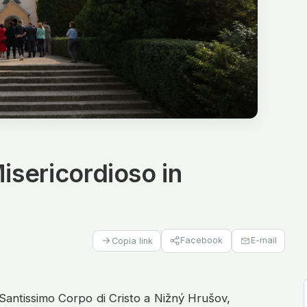
isericordioso in
Facebook
E-mail
Copia link
 Santissimo Corpo di Cristo a Nižný Hrušov,