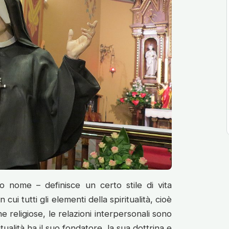
so nome – definisce un certo stile di vita
cui tutti gli elementi della spiritualità, cioè
he religiose, le relazioni interpersonali sono
itualità ha il suo fondatore, la sua dottrina e