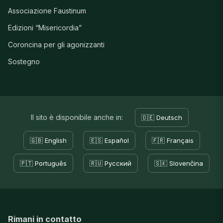
Associazione Faustinum
Edizioni “Misericordia”
Coroncina per gli agonizzanti
Sostegno
Il sito è disponibile anche in:
🇩🇪 Deutsch
🇬🇧 English
🇪🇸 Español
🇫🇷 Français
🇵🇹 Português
🇷🇺 Русский
🇸🇰 Slovenčina
Rimani in contatto