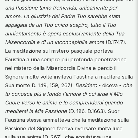
una Passione tanto tremenda, unicamente per
amore. La giustizia del Padre Tuo sarebbe stata
appagata da un Tuo unico sospiro, tutto il Tuo
annientamento è opera esclusivamente della Tua
Misericordia e di un inconcepibile amore
(D.1747).
La meditazione sul mistero pasquale portava
Faustina a una sempre più profonda penetrazione
nel mistero della Misericordia Divina e perciò il
Signore molte volte invitava Faustina a meditare sulla
Sua morte D. 149, 159, 267).
Desidero
- diceva -
che
tu conosca più a fondo l'amore di cui arde il Mio
Cuore verso le anime e lo comprenderai quando
mediterai la Mia Passione
(D. 186, D.1663). Suor
Faustina stessa ammetteva che la meditazione sulla
Passione del Signore faceva riversare molta luce
sulla sua anima (D. 267), che acquistava una