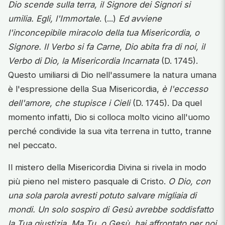
Dio scende sulla terra, il Signore dei Signori si
umilia. Egli, l'Immortale
. (...)
Ed avviene
l'inconcepibile miracolo della tua Misericordia, o
Signore. Il Verbo si fa Carne, Dio abita fra di noi, il
Verbo di Dio, la Misericordia Incarnata
(D. 1745).
Questo umiliarsi di Dio nell'assumere la natura umana
è l'espressione della Sua Misericordia,
è l'eccesso
dell'amore, che stupisce i Cieli
(D. 1745). Da quel
momento infatti, Dio si colloca molto vicino all'uomo
perché condivide la sua vita terrena in tutto, tranne
nel peccato.
Il mistero della Misericordia Divina si rivela in modo
più pieno nel mistero pasquale di Cristo.
O Dio, con
una sola parola avresti potuto salvare migliaia di
mondi. Un solo sospiro di Gesù avrebbe soddisfatto
la Tua giustizia. Ma Tu, o Gesù, hai affrontato per noi