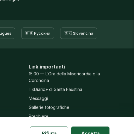
tuguês
🇷🇺 Русский
🇸🇰 Slovenčina
Link importanti
15:00 — L’Ora della Misericordia e la
Coroncina
Il «Diario» di Santa Faustina
Messaggi
Gallerie fotografiche
Preghiere
Rifiuta
Accetta