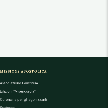
MISSIONE APOSTOLICA
Associazione Faustinum
Edizioni “Misericordia”
Coroncina per gli agonizzanti
Sostegno