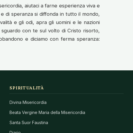
isericordia, aiutaci a farne esperienza viva e
e e di speranza si diffonda in tutto il mondo,
alità e gli odi, apra gli uomini e le nazioni
o sguardo con te sul volto di Cristo risorto,
 abbandono e diciamo con ferma speranza:
SPIRITUALITÀ
Divina Misericordia
Beata Vergine Maria della Misericordia
Santa Suor Faustina
Diario