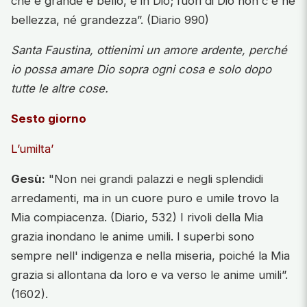
che è grande e bello, è in Dio; fuori di Dio non c'è né
bellezza, né grandezza”. (Diario 990)
Santa Faustina, ottienimi un amore ardente, perché
io possa amare Dio sopra ogni cosa e solo dopo
tutte le altre cose.
Sesto giorno
L’umilta’
Gesù:
"Non nei grandi palazzi e negli splendidi
arredamenti, ma in un cuore puro e umile trovo la
Mia compiacenza. (Diario, 532) I rivoli della Mia
grazia inondano le anime umili. I superbi sono
sempre nell' indigenza e nella miseria, poiché la Mia
grazia si allontana da loro e va verso le anime umili”.
(1602).