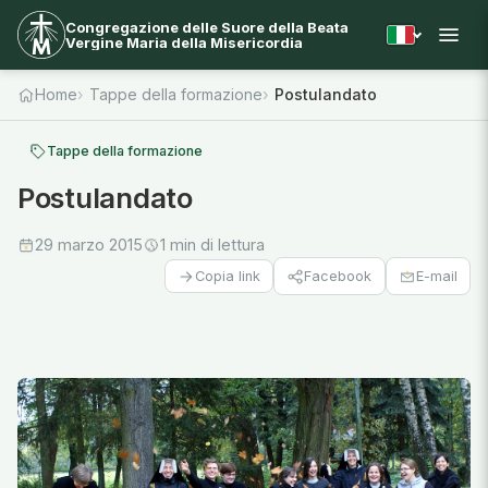
Congregazione delle Suore della Beata
Vergine Maria della Misericordia
Home
Tappe della formazione
Postulandato
Tappe della formazione
Postulandato
29 marzo 2015
1 min di lettura
Facebook
E-mail
Copia link