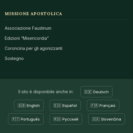
MISSIONE APOSTOLICA
Associazione Faustinum
Edizioni “Misericordia”
Coroncina per gli agonizzanti
Sostegno
Il sito è disponibile anche in:
🇩🇪 Deutsch
🇬🇧 English
🇪🇸 Español
🇫🇷 Français
🇵🇹 Português
🇷🇺 Русский
🇸🇰 Slovenčina