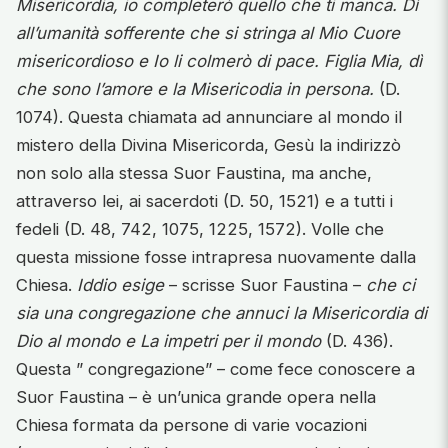
Misericordia, io completerò quello che ti manca. Dì
all’umanità sofferente che si stringa al Mio Cuore
misericordioso e Io li colmerò di pace. Figlia Mia, dì
che sono l’amore e la Misericodia in persona.
(D.
1074). Questa chiamata ad annunciare al mondo il
mistero della Divina Misericorda, Gesù la indirizzò
non solo alla stessa Suor Faustina, ma anche,
attraverso lei, ai sacerdoti (D. 50, 1521) e a tutti i
fedeli (D. 48, 742, 1075, 1225, 1572). Volle che
questa missione fosse intrapresa nuovamente dalla
Chiesa.
Iddio esige
– scrisse Suor Faustina –
che ci
sia una congregazione che annuci la Misericordia di
Dio al mondo e La impetri per il mondo
(D. 436).
Questa ” congregazione” – come fece conoscere a
Suor Faustina – è un’unica grande opera nella
Chiesa formata da persone di varie vocazioni