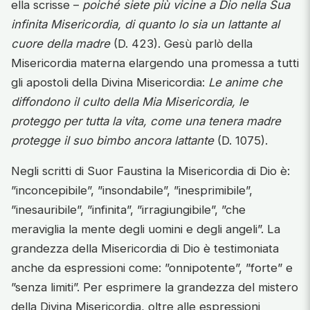
ella scrisse –
poiché siete più vicine a Dio nella Sua
infinita Misericordia, di quanto lo sia un lattante al
cuore della madre
(D. 423). Gesù parlò della
Misericordia materna elargendo una promessa a tutti
gli apostoli della Divina Misericordia:
Le anime che
diffondono il culto della Mia Misericordia, le
proteggo per tutta la vita, come una tenera madre
protegge il suo bimbo ancora lattante
(D. 1075).
Negli scritti di Suor Faustina la Misericordia di Dio è:
”inconcepibile”, ”insondabile”, ”inesprimibile”,
”inesauribile”, ”infinita”, ”irragiungibile”, ”che
meraviglia la mente degli uomini e degli angeli”. La
grandezza della Misericordia di Dio è testimoniata
anche da espressioni come: ”onnipotente”, ”forte” e
”senza limiti”. Per esprimere la grandezza del mistero
della Divina Misericordia, oltre alle espressioni