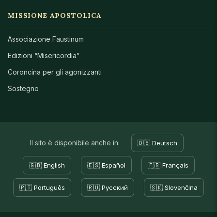
MISSIONE APOSTOLICA
Associazione Faustinum
Edizioni “Misericordia”
Coroncina per gli agonizzanti
Sostegno
Il sito è disponibile anche in:
🇩🇪 Deutsch
🇬🇧 English
🇪🇸 Español
🇫🇷 Français
🇵🇹 Português
🇷🇺 Русский
🇸🇰 Slovenčina