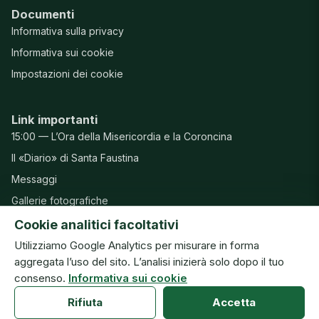
Documenti
Informativa sulla privacy
Informativa sui cookie
Impostazioni dei cookie
Link importanti
15:00 — L’Ora della Misericordia e la Coroncina
Il «Diario» di Santa Faustina
Messaggi
Gallerie fotografiche
Preghiere
Cookie analitici facoltativi
Utilizziamo Google Analytics per misurare in forma
aggregata l’uso del sito. L’analisi inizierà solo dopo il tuo
consenso.
Informativa sui cookie
© Congregazione delle Suore della Beata Vergine Maria della
Misericordia · ISMM
Rifiuta
Accetta
Anteprima del nuovo sito · v20260804h