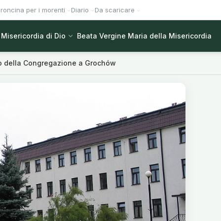
roncina per i morenti
Diario
Da scaricare
Misericordia di Dio
Beata Vergine Maria della Misericordia
ro della Congregazione a Grochów