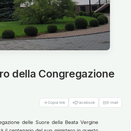
ero della Congregazione
Facebook
E-mail
Copia link
egazione delle Suore della Beata Vergine
à il centenario del suo ministero in questo