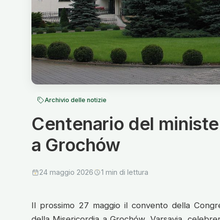
Archivio delle notizie
Centenario del minist
a Grochów
24 maggio 2026
1 min di lettura
Il prossimo 27 maggio il convento della Congr
della Misericordia a Grochów, Varsavia, celebrer