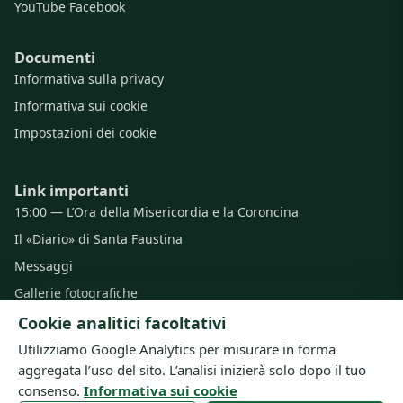
YouTube
Facebook
Documenti
Informativa sulla privacy
Informativa sui cookie
Impostazioni dei cookie
Link importanti
15:00 — L’Ora della Misericordia e la Coroncina
Il «Diario» di Santa Faustina
Messaggi
Gallerie fotografiche
Preghiere
Cookie analitici facoltativi
Utilizziamo Google Analytics per misurare in forma
aggregata l’uso del sito. L’analisi inizierà solo dopo il tuo
consenso.
Informativa sui cookie
© Congregazione delle Suore della Beata Vergine Maria della