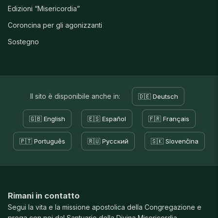
Edizioni “Misericordia”
Coroncina per gli agonizzanti
Sostegno
Il sito è disponibile anche in:
🇩🇪 Deutsch
🇬🇧 English
🇪🇸 Español
🇫🇷 Français
🇵🇹 Português
🇷🇺 Русский
🇸🇰 Slovenčina
Rimani in contatto
Segui la vita e la missione apostolica della Congregazione e
prega con noi dal Santuario della Divina Misericordia.