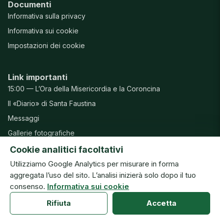
Documenti
Informativa sulla privacy
Informativa sui cookie
Impostazioni dei cookie
Link importanti
15:00 — L’Ora della Misericordia e la Coroncina
Il «Diario» di Santa Faustina
Messaggi
Gallerie fotografiche
Preghiere
Cookie analitici facoltativi
Utilizziamo Google Analytics per misurare in forma
aggregata l’uso del sito. L’analisi inizierà solo dopo il tuo
consenso.
Informativa sui cookie
© Congregazione delle Suore della Beata Vergine Maria della
Misericordia · ISMM
Rifiuta
Accetta
Anteprima del nuovo sito · v20260804h