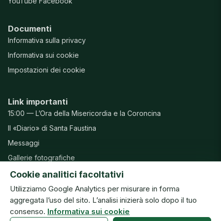
YouTube
Facebook
Documenti
Informativa sulla privacy
Informativa sui cookie
Impostazioni dei cookie
Link importanti
15:00 — L’Ora della Misericordia e la Coroncina
Il «Diario» di Santa Faustina
Messaggi
Gallerie fotografiche
Preghiere
Cookie analitici facoltativi
Utilizziamo Google Analytics per misurare in forma
aggregata l’uso del sito. L’analisi inizierà solo dopo il tuo
consenso.
Informativa sui cookie
© Congregazione delle Suore della Beata Vergine Maria della
Misericordia · ISMM