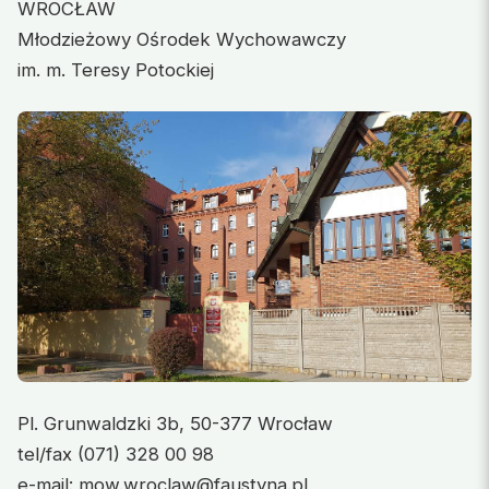
WROCŁAW
Młodzieżowy Ośrodek Wychowawczy
im. m. Teresy Potockiej
Pl. Grunwaldzki 3b, 50-377 Wrocław
tel/fax (071) 328 00 98
e-mail: mow.wroclaw@faustyna.pl