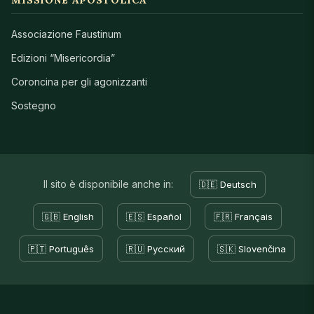
Associazione Faustinum
Edizioni “Misericordia”
Coroncina per gli agonizzanti
Sostegno
Il sito è disponibile anche in:
🇩🇪 Deutsch
🇬🇧 English
🇪🇸 Español
🇫🇷 Français
🇵🇹 Português
🇷🇺 Русский
🇸🇰 Slovenčina