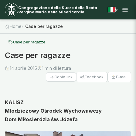
Congregazione delle Suore della Beata
Vergine Maria della Misericordia
Home
Case per ragazze
Case per ragazze
Case per ragazze
14 aprile 2015
1 min di lettura
Facebook
E-mail
Copia link
KALISZ
Młodzieżowy Ośrodek Wychowawczy
Dom Miłosierdzia św. Józefa