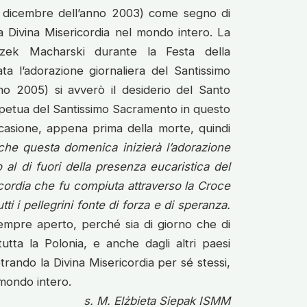
16 dicembre dell’anno 2003) come segno di
a Divina Misericordia nel mondo intero. La
szek Macharski durante la Festa della
ta l’adorazione giornaliera del Santissimo
no 2005) si avverò il desiderio del Santo
rpetua del Santissimo Sacramento in questo
ccasione, appena prima della morte, quindi
che questa domenica inizierà l’adorazione
ro al di fuori della presenza eucaristica del
cordia che fu compiuta attraverso la Croce
i i pellegrini fonte di forza e di speranza.
empre aperto, perché sia di giorno che di
utta la Polonia, e anche dagli altri paesi
ando la Divina Misericordia per sé stessi,
 mondo intero.
s. M. Elżbieta Siepak ISMM