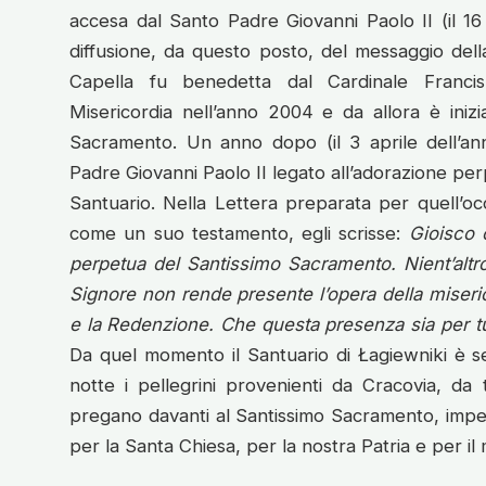
accesa dal Santo Padre Giovanni Paolo II (il 
diffusione, da questo posto, del messaggio dell
Capella fu benedetta dal Cardinale Franci
Misericordia nell’anno 2004 e da allora è inizia
Sacramento. Un anno dopo (il 3 aprile dell’an
Padre Giovanni Paolo II legato all’adorazione pe
Santuario. Nella Lettera preparata per quell’o
come un suo testamento, egli scrisse:
Gioisco 
perpetua del Santissimo Sacramento.
Nient’alt
Signore non rende presente l’opera della miseri
e la Redenzione.
Che questa presenza sia per tutt
Da quel momento il Santuario di Łagiewniki è s
notte i pellegrini provenienti da Cracovia, da t
pregano davanti al Santissimo Sacramento, impetr
per la Santa Chiesa, per la nostra Patria e per il