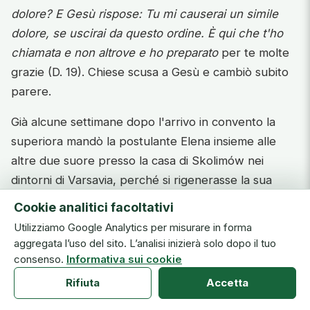
dolore? E Gesù rispose: Tu mi causerai un simile
dolore, se uscirai da questo ordine. È qui che t'ho
chiamata e non altrove e ho preparato
per te molte
grazie (D. 19). Chiese scusa a Gesù e cambiò subito
parere.
Già alcune settimane dopo l'arrivo in convento la
superiora mandò la postulante Elena insieme alle
altre due suore presso la casa di Skolimów nei
dintorni di Varsavia, perché si rigenerasse la sua
salute danneggiata dai digiuni abbastanza severi,
Cookie analitici facoltativi
fatti sia in casa che durante il servizio precedente,
Utilizziamo Google Analytics per misurare in forma
ed anche dalle forti emozioni spirituali legate tra
aggregata l’uso del sito. L’analisi inizierà solo dopo il tuo
l'altro al cambiamento dello stile di vita. A Skolimów
consenso.
Informativa sui cookie
Elena chiese a Gesù per chi dovesse pregare. In
Rifiuta
Accetta
risposta, in una visione del purgatorio conobbe che