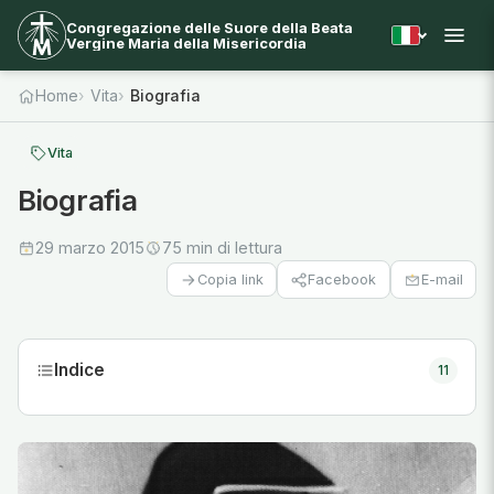
Congregazione delle Suore della Beata
Vergine Maria della Misericordia
Home
Vita
Biografia
Vita
Biografia
29 marzo 2015
75 min di lettura
Facebook
E-mail
Copia link
Indice
11