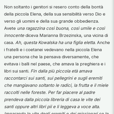
Non soltanto i genitori si resero conto della bontà
della piccola Elena, della sua sensibilità verso Dio e
verso gli uomini e della sua grande obbedienza.
Avete
una ragazzina così buona, così umile e così
innocente
diceva Marianna Brzezinska, una vicina di
casa.
Ah, questa Kowalska ha una figlia eletta
. Anche
i fratelli e i coetanei vedevano nella piccola Elena
una persona che la pensava diversamente, che
evitava i balli nel paese, che amava la preghiera e i
libri sui santi.
Fin dalla più piccola età amava
raccontarci sui santi, sui pellegrini e sugli eremiti
che mangiavano soltanto le radici, la frutta e il miele
raccolti nelle foreste. Per far piacere al padre
prendeva dalla piccola libreria di casa le vite dei
santi oppure altri libri pii e li leggeva a voce alta.
Imparando le vite degli eremiti e dei missionari se le