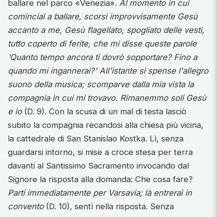
ballare nel parco «Venezia».
Al momento in cui
cominciai a ballare, scorsi improvvisamente Gesù
accanto a me, Gesù flagellato, spogliato delle vesti,
tutto coperto di ferite, che mi disse queste parole
‘Quanto tempo ancora ti dovrò sopportare? Fino a
quando mi ingannerai?' All'istante si spense l'allegro
suono della musica; scomparve dalla mia vista la
compagnia in cui mi trovavo. Rimanemmo soli Gesù
e io
(D. 9). Con la scusa di un mal di testa lasciò
subito la compagnia recandosi alla chiesa più vicina,
la cattedrale di San Stanislao Kostka. Lì, senza
guardarsi intorno, si mise a croce stesa per terra
davanti al Santissimo Sacramento invocando dal
Signore la risposta alla domanda: Che cosa fare?
Parti immediatamente per Varsavia; là entrerai in
convento
(D. 10), sentì nella risposta. Senza