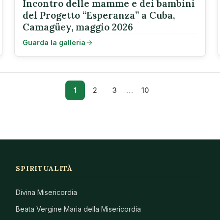
Incontro delle mamme e dei bambini
del Progetto “Esperanza” a Cuba,
Camagüey, maggio 2026
Guarda la galleria
…
1
2
3
10
SPIRITUALITÀ
Divina Misericordia
Beata Vergine Maria della Misericordia