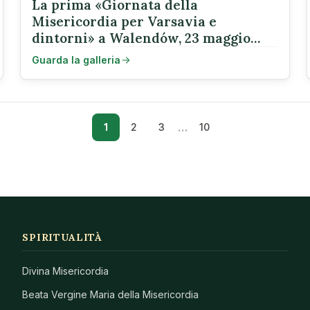
La prima «Giornata della
Misericordia per Varsavia e
dintorni» a Walendów, 23 maggio
2026
Guarda la galleria
…
1
2
3
10
SPIRITUALITÀ
Divina Misericordia
Beata Vergine Maria della Misericordia